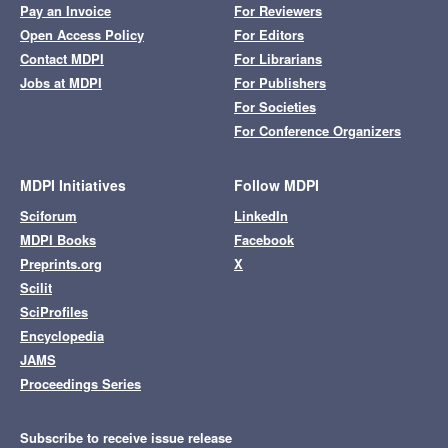
Pay an Invoice
For Reviewers
Open Access Policy
For Editors
Contact MDPI
For Librarians
Jobs at MDPI
For Publishers
For Societies
For Conference Organizers
MDPI Initiatives
Follow MDPI
Sciforum
LinkedIn
MDPI Books
Facebook
Preprints.org
X
Scilit
SciProfiles
Encyclopedia
JAMS
Proceedings Series
Subscribe to receive issue release