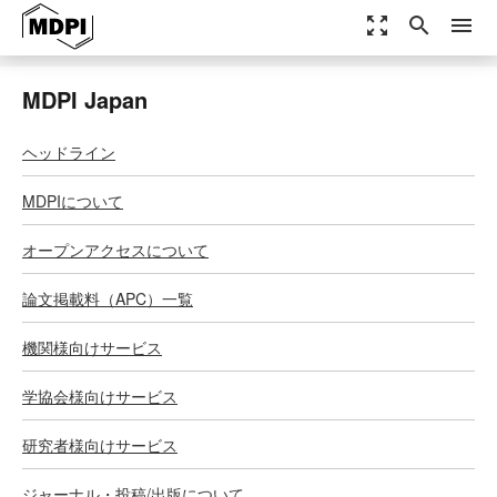
zoom_out_map
search
menu
MDPI Japan
ヘッドライン
MDPIについて
オープンアクセスについて
論文掲載料（APC）一覧
機関様向けサービス
学協会様向けサービス
研究者様向けサービス
ジャーナル・投稿/出版について